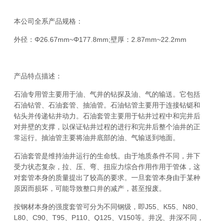
本公司全系产品规格：
外径：Φ26.67mm~Φ177.8mm;壁厚：2.87mm~22.2mm
产品特点描述：
石油专用管主要用于油、气井的钻探及油、气的输送。它包括
石油钻管、石油套管、抽油管。石油钻管主要用于连接钻铤和
钻头并传递钻井动力。石油套管主要用于钻井过程中和完井后
对井壁的支撑，以保证钻井过程的进行和完井后整个油井的正
常运行。抽油管主要将油井底部的油、气输送到地面。
石油套管是维持油井运行的生命线。由于地质条件不同，井下
受力状态复杂，拉、压、弯、扭应力综合作用作用于管体，这
对套管本身的质量提出了较高的要求。一旦套管本身由于某种
原因而损坏，可能导致整口井的减产，甚至报废。
按钢材本身的强度套管可分为不同钢级，即J55、K55、N80、
L80、C90、T95、P110、Q125、V150等。井况、井深不同，